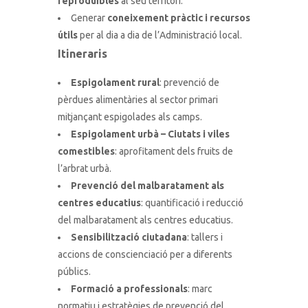
reproduïbles
al seu territori.
Generar
coneixement pràctic i recursos
útils
per al dia a dia de l’Administració local.
Itineraris
Espigolament rural
: prevenció de
pèrdues alimentàries al sector primari
mitjançant espigolades als camps.
Espigolament urbà – Ciutats i viles
comestibles
: aprofitament dels fruits de
l’arbrat urbà.
Prevenció del malbaratament als
centres educatius
: quantificació i reducció
del malbaratament als centres educatius.
Sensibilització ciutadana
: tallers i
accions de conscienciació per a diferents
públics.
Formació a professionals
: marc
normatiu i estratègies de prevenció del