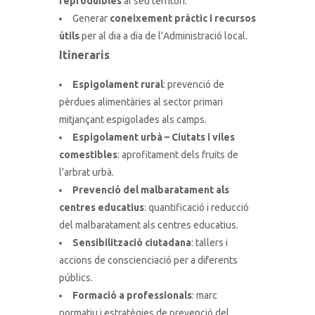
reproduïbles
al seu territori.
Generar
coneixement pràctic i recursos
útils
per al dia a dia de l’Administració local.
Itineraris
Espigolament rural
: prevenció de
pèrdues alimentàries al sector primari
mitjançant espigolades als camps.
Espigolament urbà – Ciutats i viles
comestibles
: aprofitament dels fruits de
l’arbrat urbà.
Prevenció del malbaratament als
centres educatius
: quantificació i reducció
del malbaratament als centres educatius.
Sensibilització ciutadana
: tallers i
accions de conscienciació per a diferents
públics.
Formació a professionals
: marc
normatiu i estratègies de prevenció del