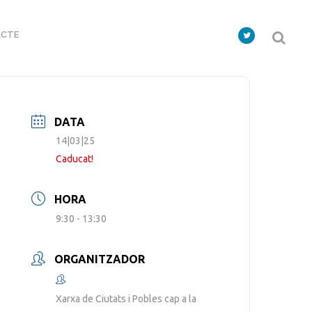
CTE
DATA
14|03|25
Caducat!
HORA
9:30 - 13:30
ORGANITZADOR
Xarxa de Ciutats i Pobles cap a la