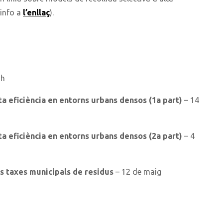
(info a
l’enllaç
).
 h
alta eficiència en entorns urbans densos (1a part)
– 14
alta eficiència en entorns urbans densos (2a part)
– 4
les taxes municipals de residus
– 12 de maig