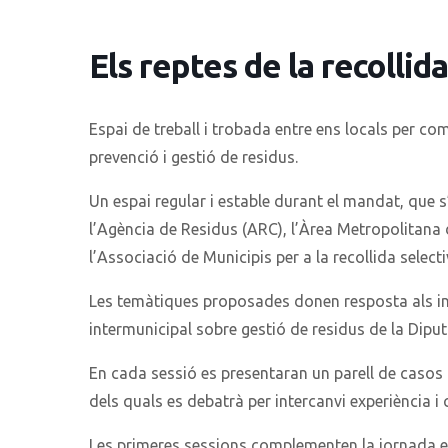
Els reptes de la recollida
Espai de treball i trobada entre ens locals per co
prevenció i gestió de residus.
Un espai regular i estable durant el mandat, que 
l’Agència de Residus (ARC), l’Àrea Metropolitana 
l’Associació de Municipis per a la recollida select
Les temàtiques proposades donen resposta als int
intermunicipal sobre gestió de residus de la Dipu
En cada sessió es presentaran un parell de casos 
dels quals es debatrà per intercanvi experiència i
Les primeres sessions complementen la jornada en 