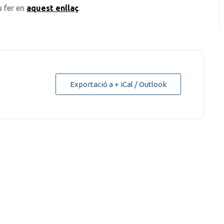
u fer en
aquest enllaç
.
Exportació a + iCal / Outlook