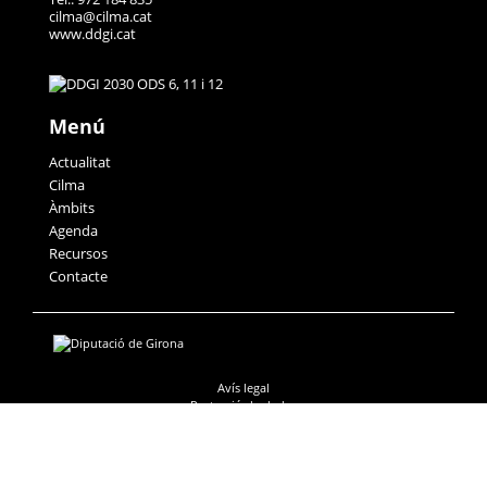
cilma@cilma.cat
www.ddgi.cat
Menú
Actualitat
Cilma
Àmbits
Agenda
Recursos
Contacte
Avís legal
Protecció de dades
Accessibilitat
Política de galetes