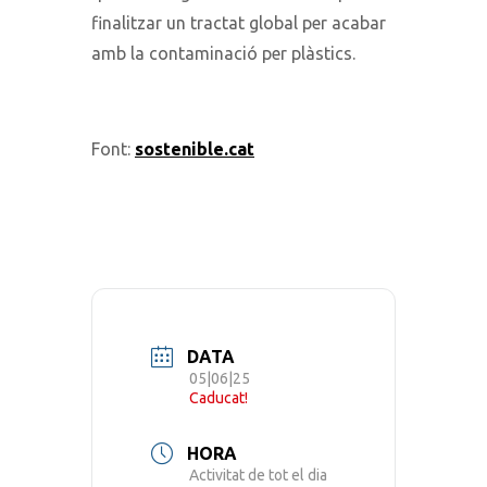
finalitzar un tractat global per acabar
amb la contaminació per plàstics.
Font:
sostenible.cat
DATA
05|06|25
Caducat!
HORA
Activitat de tot el dia