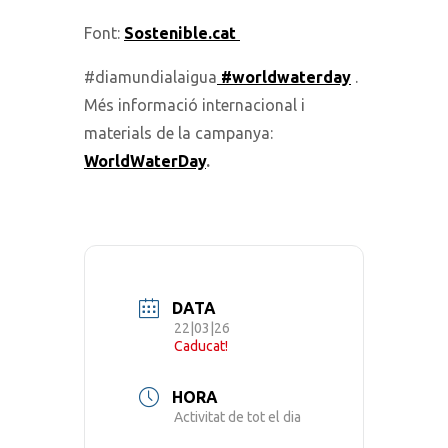
Font:
Sostenible.cat
#diamundialaigua
#worldwaterday
.
Més informació internacional i
materials de la campanya:
WorldWaterDay
.
DATA
22|03|26
Caducat!
HORA
Activitat de tot el dia