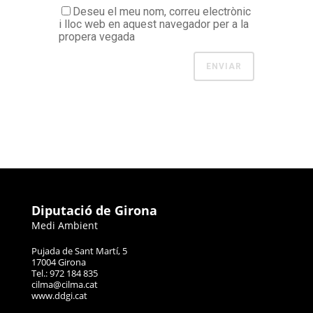
Deseu el meu nom, correu electrònic
i lloc web en aquest navegador per a la
propera vegada
Diputació de Girona
Medi Ambient
Pujada de Sant Martí, 5
17004 Girona
Tel.: 972 184 835
cilma@cilma.cat
www.ddgi.cat