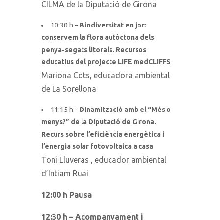
CILMA de la Diputació de Girona
10:30 h –
Biodiversitat en joc:
conservem la flora autòctona dels
penya-segats litorals. Recursos
educatius del projecte LIFE medCLIFFS
Mariona Cots, educadora ambiental
de La Sorellona
11:15 h –
Dinamització amb el “Més o
menys?” de la Diputació de Girona.
Recurs sobre l’eficiència energètica i
l’energia solar fotovoltaica a casa
Toni Lluveras , educador ambiental
d’Intiam Ruai
12:00 h Pausa
12:30 h – Acompanyament i