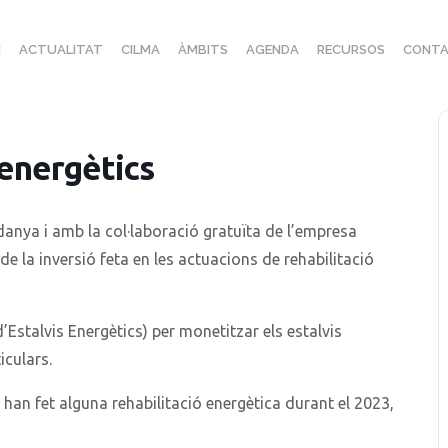
I
ACTUALITAT
CILMA
ÀMBITS
AGENDA
RECURSOS
CONTA
 energètics
danya i amb la col·laboració gratuïta de l’empresa
e la inversió feta en les actuacions de rehabilitació
’Estalvis Energètics) per monetitzar els estalvis
iculars.
han fet alguna rehabilitació energètica durant el 2023,