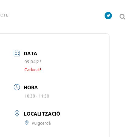
CTE
DATA
09|04|25
Caducat!
HORA
10:30 - 11:30
LOCALITZACIÓ
Puigcerdà