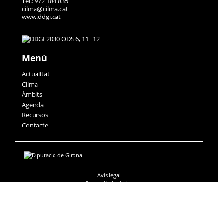
Tel.: 972 184 835
cilma@cilma.cat
www.ddgi.cat
Menú
Actualitat
Cilma
Àmbits
Agenda
Recursos
Contacte
Avís legal
Protecció de dades
Accessibilitat
Política de galetes