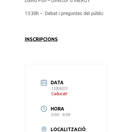
David Pon – Director d’INERGY
13:30h – Debat i preguntes del públic
INSCRIPCIONS
DATA
13|06|23
Caducat!
HORA
0:00 - 0:00
LOCALITZACIÓ