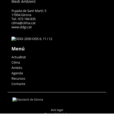
Medi Ambient
Pujada de Sant Martí, 5
17004 Girona
Tel.: 972 184 835
cilma@cilma.cat
www.ddgi.cat
Menú
Actualitat
Cilma
Àmbits
Agenda
Recursos
Contacte
Avís legal
Protecció de dades