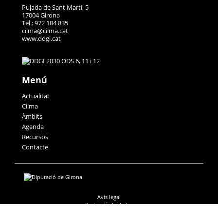
Pujada de Sant Martí, 5
17004 Girona
Tel.: 972 184 835
cilma@cilma.cat
www.ddgi.cat
Menú
Actualitat
Cilma
Àmbits
Agenda
Recursos
Contacte
Avís legal
Protecció de dades
Accessibilitat