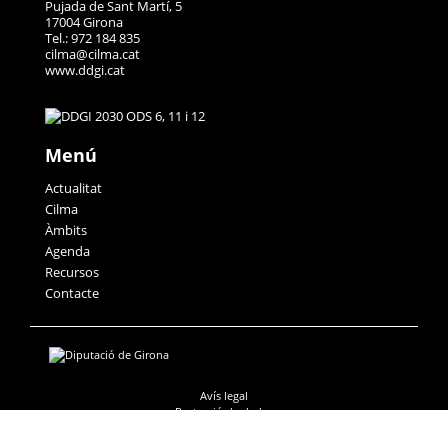
Pujada de Sant Martí, 5
17004 Girona
Tel.: 972 184 835
cilma@cilma.cat
www.ddgi.cat
Menú
Actualitat
Cilma
Àmbits
Agenda
Recursos
Contacte
Avís legal
Protecció de dades
Accessibilitat
Política de galetes