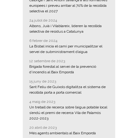
europees i preveu arribar al 70% de la recollida
selectiva el 2027
24 juliol de 2024
Albons, Juià i Vilablareix, lideren la recollida
selectiva de residus a Catalunya
6 febrer de 2024
La Bisbal inicia el camí per municipalitzar el
servei de subministrament d’aigua
12 setembre de 2023
Brigada forestal al servei de la prevenció
d’incendis al Baix Empordà
15 juny de 2023
Sant Feliu de Guíxols digitalitza el sistema de
recollida porta a porta comercial
4 maig de 2023
Un treball de recerca sobre l’aigua potable local
s’endú el premi de recerca Vila de Palamós
2022-2023
20 abril de 2023
Més agents ambientals al Baix Empordà