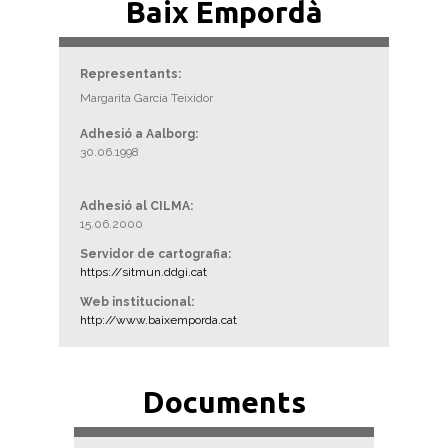
Baix Empordà
Representants:
Margarita Garcia Teixidor
Adhesió a Aalborg:
30.06.1998
Adhesió al CILMA:
15.06.2000
Servidor de cartografia:
https://sitmun.ddgi.cat
Web institucional:
http://www.baixemporda.cat
Documents