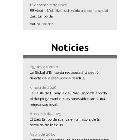
16 desembre de 2022
BEMobi – Mobilitat sostenible a la comarca del
Baix Empordà
Veure-ho tot +
Notícies
25 juny de 2026
La Bisbal d’Empordà recuperarà la gestió
directa de la recollida de residus
5 maig de 2026
La Taula de l’Energia del Baix Empordà aborda
el desplegament de les renovables amb una
mirada comarcal
6 octubre de 2025
El Baix Empordà avança en la millora de la
recollida de residus
9 abril de 2025
Calonge i Sant Antoni s’avança a les normatives