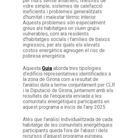
per murs sense aïllament, finestres de
vidre simple, sistemes de calefacció
ineficients i problemes generalitzats
d’humitat i malestar tèrmic interior.
Aquests problemes són especialment
greus als habitatges on viuen grups
vulnerables, com ara residents
d’habitatges socials i famílies de baixos
ingressos, per als quals els elevats
costos energètics agreugen el risc de
pobresa energètica.
Aquesta
Guia
aborda tres tipologies
d’edificis representatives identificades a
la zona de Girona com a resultat de
l’anàlisi duta a terme conjuntament per CLR
i la Diputació de Girona, juntament amb els
resultats de l’enquesta enviada a les
comunitats energètiques participants en
aquest programa a inicis de l’any 2025.
Atès que l’anàlisi individualitzada de cada
habitatge de les comunitats energètiques
participants queda fora de l’abast i dels
recursos d’aquest programa europeu,