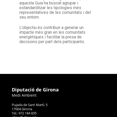
aquesta Guia ha buscat agrupar i
estandarditzar les tipologies més
representatives de les comunitats i del
seu entorn.
L’objectiu és contribuir a generar un
impacte més gran en les comunitats
energètiques i facilitar la presa de
decisions per part dels participants.
Diputació de Girona
Medi Ambient
Pujada de Sant Martí, 5
17004 Girona
Tel.: 972 184 835