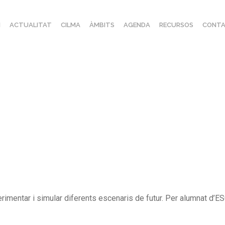
I
ACTUALITAT
CILMA
ÀMBITS
AGENDA
RECURSOS
CONTA
erimentar i simular diferents escenaris de futur. Per alumnat d’ESO