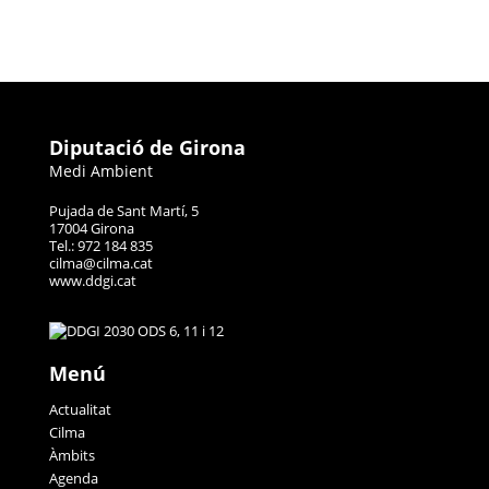
Diputació de Girona
Medi Ambient
Pujada de Sant Martí, 5
17004 Girona
Tel.: 972 184 835
cilma@cilma.cat
www.ddgi.cat
Menú
Actualitat
Cilma
Àmbits
Agenda