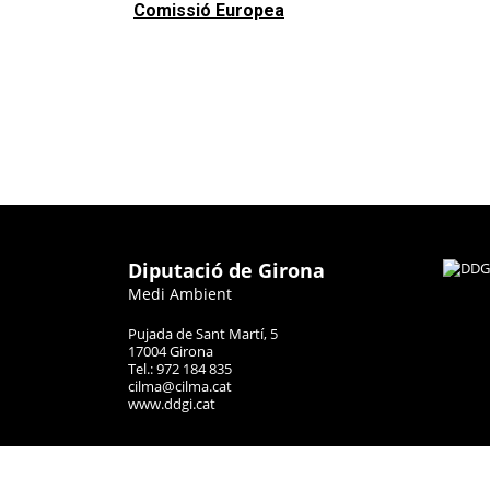
Comissió Europea
Diputació de Girona
Medi Ambient
Pujada de Sant Martí, 5
17004 Girona
Tel.: 972 184 835
cilma@cilma.cat
www.ddgi.cat