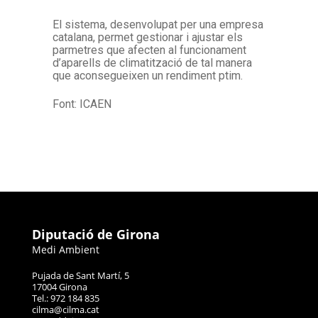
El sistema, desenvolupat per una empresa
catalana, permet gestionar i ajustar els
parmetres que afecten al funcionament
d’aparells de climatització de tal manera
que aconsegueixen un rendiment ptim.
Font: ICAEN
Diputació de Girona
Medi Ambient
Pujada de Sant Martí, 5
17004 Girona
Tel.: 972 184 835
cilma@cilma.cat