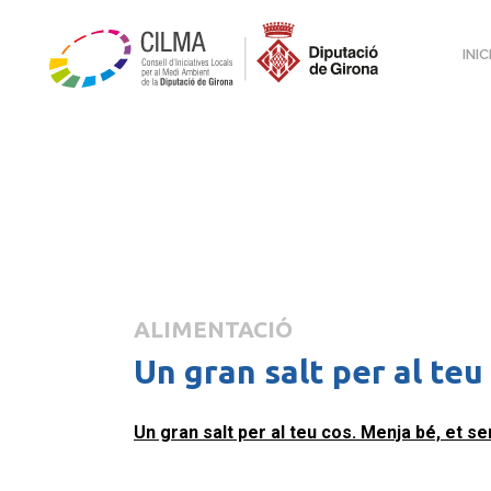
INIC
ALIMENTACIÓ
Un gran salt per al teu
Un gran salt per al teu cos. Menja bé, et se