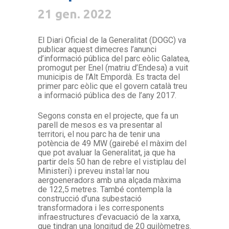
21 gen. 2022
El Diari Oficial de la Generalitat (DOGC) va
publicar aquest dimecres l’anunci
d’informació pública del parc eòlic Galatea,
promogut per Enel (matriu d’Endesa) a vuit
municipis de l’Alt Empordà. Es tracta del
primer parc eòlic que el govern català treu
a informació pública des de l’any 2017.
Segons consta en el projecte, que fa un
parell de mesos es va presentar al
territori, el nou parc ha de tenir una
potència de 49 MW (gairebé el màxim del
que pot avaluar la Generalitat, ja que ha
partir dels 50 han de rebre el vistiplau del
Ministeri) i preveu instal·lar nou
aergoeneradors amb una alçada màxima
de 122,5 metres. També contempla la
construcció d’una subestació
transformadora i les corresponents
infraestructures d’evacuació de la xarxa,
que tindran una longitud de 20 quilòmetres.