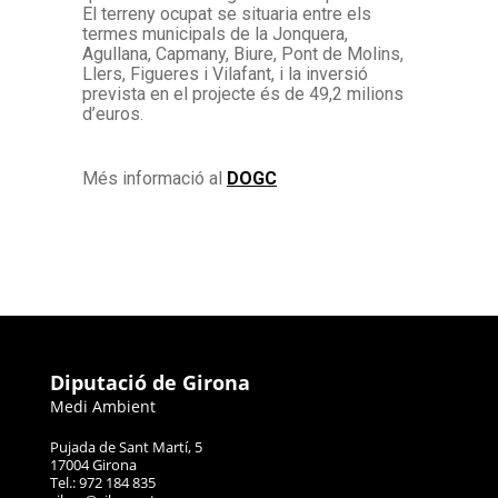
El terreny ocupat se situaria entre els
termes municipals de la Jonquera,
Agullana, Capmany, Biure, Pont de Molins,
Llers, Figueres i Vilafant, i la inversió
prevista en el projecte és de 49,2 milions
d’euros.
Més informació al
DOGC
Diputació de Girona
Medi Ambient
Pujada de Sant Martí, 5
17004 Girona
Tel.: 972 184 835