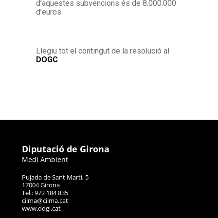
d’aquestes subvencions és de 8.000.000
d’euros.
Llegiu tot el contingut de la resolució al
DOGC
Diputació de Girona
Medi Ambient
Pujada de Sant Martí, 5
17004 Girona
Tel.: 972 184 835
cilma@cilma.cat
www.ddgi.cat