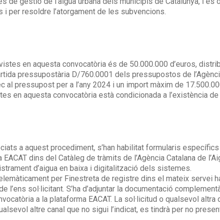
mes de gestió de l’aigua urbana dels municipis de Catalunya, i es 
 i per resoldre l’atorgament de les subvencions.
stes en aquesta convocatòria és de 50.000.000 d’euros, distribu
rtida pressupostària D/760.0001 dels pressupostos de l’Agència 
 al pressupost per a l’any 2024 i un import màxim de 17.500.000
s en aquesta convocatòria està condicionada a l’existència de c
sociats a aquest procediment, s’han habilitat formularis específic
a EACAT dins del Catàleg de tràmits de l’Agència Catalana de l’
strament d’aigua en baixa i digitalització dels sistemes.
emàticament per Finestreta de registre dins el mateix servei habil
e l’ens sol·licitant. S’ha d’adjuntar la documentació complementà
convocatòria a la plataforma EACAT. La sol·licitud o qualsevol al
ualsevol altre canal que no sigui l’indicat, es tindrà per no pres