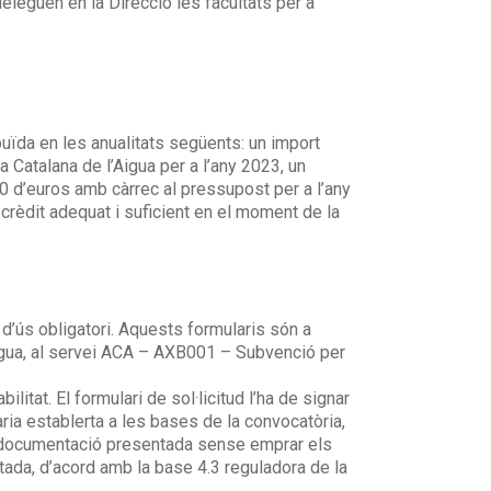
deleguen en la Direcció les facultats per a
ïda en les anualitats següents: un import
Catalana de l’Aigua per a l’any 2023, un
 d’euros amb càrrec al pressupost per a l’any
rèdit adequat i suficient en el moment de la
s d’ús obligatori. Aquests formularis són a
Aigua, al servei ACA – AXB001 – Subvenció per
itat. El formulari de sol·licitud l’ha de signar
ria establerta a les bases de la convocatòria,
tra documentació presentada sense emprar els
entada, d’acord amb la base 4.3 reguladora de la