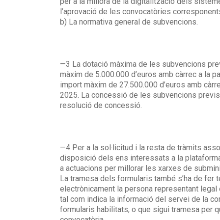
per a la millora de la digitalització dels siste
l’aprovació de les convocatòries corresponents
b) La normativa general de subvencions.
—3 La dotació màxima de les subvencions previ
màxim de 5.000.000 d’euros amb càrrec a la pa
import màxim de 27.500.000 d’euros amb càrrec
2025. La concessió de les subvencions previste
resolució de concessió.
—4 Per a la sol·licitud i la resta de tràmits as
disposició dels ens interessats a la plataform
a actuacions per millorar les xarxes de submini
La tramesa dels formularis també s’ha de fer tel
electrònicament la persona representant legal d
tal com indica la informació del servei de la 
formularis habilitats, o que sigui tramesa per q
convocatòria.