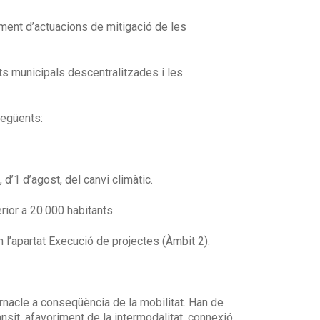
ment d’actuacions de mitigació de les
ats municipals descentralitzades i les
següents:
 d’1 d’agost, del canvi climàtic.
ior a 20.000 habitants.
 l’apartat Execució de projectes (Àmbit 2).
nacle a conseqüència de la mobilitat. Han de
nsit, afavoriment de la intermodalitat, connexió