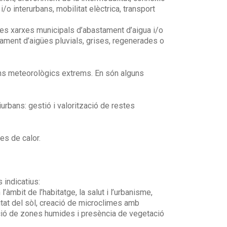
o interurbans, mobilitat elèctrica, transport
e les xarxes municipals d’abastament d’aigua i/o
ament d’aigües pluvials, grises, regenerades o
ens meteorològics extrems. En són alguns
urbans: gestió i valorització de restes
es de calor.
 indicatius:
àmbit de l’habitatge, la salut i l’urbanisme,
litat del sòl, creació de microclimes amb
tació de zones humides i presència de vegetació