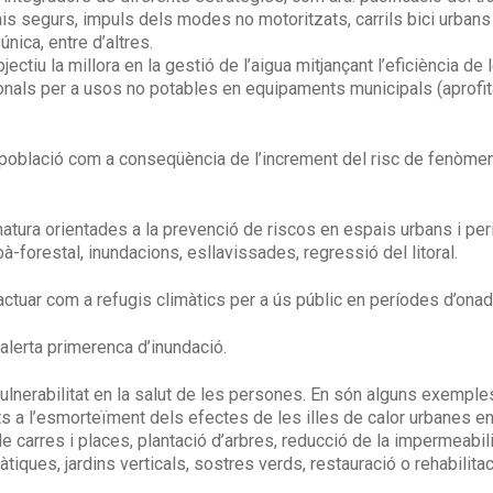
s segurs, impuls dels modes no motoritzats, carrils bici urbans i/
nica, entre d’altres.
ctiu la millora en la gestió de l’aigua mitjançant l’eficiència d
onals per a usos no potables en equipaments municipals (aprofit
a població com a conseqüència de l’increment del risc de fenòm
atura orientades a la prevenció de riscos en espais urbans i peri
bà-forestal, inundacions, esllavissades, regressió del litoral.
tuar com a refugis climàtics per a ús públic en períodes d’onad
’alerta primerenca d’inundació.
lnerabilitat en la salut de les persones. En són alguns exemples
 a l’esmorteïment dels efectes de les illes de calor urbanes en l’
 de carres i places, plantació d’arbres, reducció de la impermeabi
àtiques, jardins verticals, sostres verds, restauració o rehabili