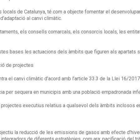
s locals de Catalunya, té com a objecte fomentar el desenvolupa
’adaptació al canvi climàtic.
taments, els consells comarcals, els consorcis locals, les entit
stes bases les actuacions dels àmbits que figuren als apartats 
ció de projectes
ra el canvi climàtic d’acord amb l’article 33.3 de la Llei 16/2017,
ia per sequera en municipis amb una població empadronada infer
projectes executius relatius a qualsevol dels àmbits inclosos en
jectiu la reducció de les emissions de gasos amb efecte d’hiver
integradors de diferents estratègies, com ara: pacificació del trà