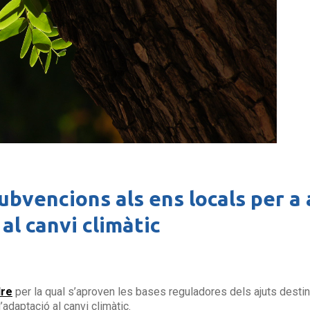
subvencions als ens locals per a
 al canvi climàtic
re
per la qual s’aproven les bases reguladores dels ajuts destin
adaptació al canvi climàtic.