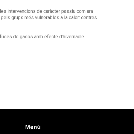
at les intervencions de caràcter passiu com ara
 pels grups més vulnerables a la calor: centres
difuses de gasos amb efecte d’hivernacle.
Menú