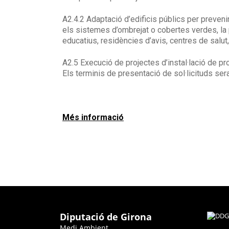
A2.4.2 Adaptació d’edificis públics per prevenir
els sistemes d’ombrejat o cobertes verdes, la p
educatius, residències d’avis, centres de salut
A2.5 Execució de projectes d’instal·lació de p
Els terminis de presentació de sol·licituds sera
Més informació
Diputació de Girona
Medi Ambient