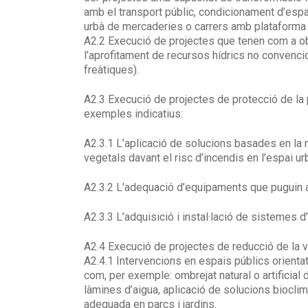
amb el transport públic, condicionament d’espai
urbà de mercaderies o carrers amb plataforma ú
A2.2 Execució de projectes que tenen com a obje
l’aprofitament de recursos hídrics no convenci
freàtiques).
A2.3 Execució de projectes de protecció de l
exemples indicatius:
A2.3.1 L’aplicació de solucions basades en la n
vegetals davant el risc d’incendis en l’espai ur
A2.3.2 L’adequació d’equipaments que puguin ac
A2.3.3 L’adquisició i instal·lació de sistemes d
A2.4 Execució de projectes de reducció de la vu
A2.4.1 Intervencions en espais públics orientats
com, per exemple: ombrejat natural o artificial
làmines d’aigua, aplicació de solucions bioclim
adequada en parcs i jardins.