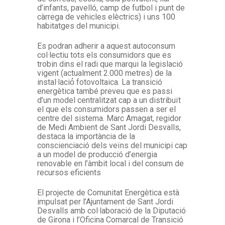
d’infants, pavelló, camp de futbol i punt de
càrrega de vehicles elèctrics) i uns 100
habitatges del municipi.
Es podran adherir a aquest autoconsum
col·lectiu tots els consumidors que es
trobin dins el radi que marqui la legislació
vigent (actualment 2.000 metres) de la
instal·lació́ fotovoltaica. La transició
energètica també preveu que es passi
d’un model centralitzat cap a un distribuït
el que els consumidors passen a ser el
centre del sistema. Marc Amagat, regidor
de Medi Ambient de Sant Jordi Desvalls,
destaca la importància de la
conscienciació dels veïns del municipi cap
a un model de producció d’energia
renovable en l’àmbit local i del consum de
recursos eficients
El projecte de Comunitat Energètica està
impulsat per l’Ajuntament de Sant Jordi
Desvalls amb col·laboració de la Diputació
de Girona i l’Oficina Comarcal de Transició