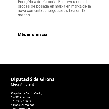
Energètica del Gironès. Es preveu que el
procés de posada en marxa en marxa de la
nova comunitat energètica es faci en 12
mesos.
Més informació
Diputació de Girona
Medi Ambient
Pujada de Sant Martí, 5
17004 Girona
Tel.: 972 184 835
cilma@cilma.cat
www.ddgi.cat