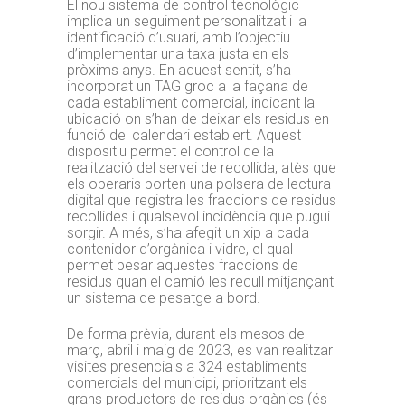
El nou sistema de control tecnològic
implica un seguiment personalitzat i la
identificació d’usuari, amb l’objectiu
d’implementar una taxa justa en els
pròxims anys. En aquest sentit, s’ha
incorporat un TAG groc a la façana de
cada establiment comercial, indicant la
ubicació on s’han de deixar els residus en
funció del calendari establert. Aquest
dispositiu permet el control de la
realització del servei de recollida, atès que
els operaris porten una polsera de lectura
digital que registra les fraccions de residus
recollides i qualsevol incidència que pugui
sorgir. A més, s’ha afegit un xip a cada
contenidor d’orgànica i vidre, el qual
permet pesar aquestes fraccions de
residus quan el camió les recull mitjançant
un sistema de pesatge a bord.
De forma prèvia, durant els mesos de
març, abril i maig de 2023, es van realitzar
visites presencials a 324 establiments
comercials del municipi, prioritzant els
grans productors de residus orgànics (és