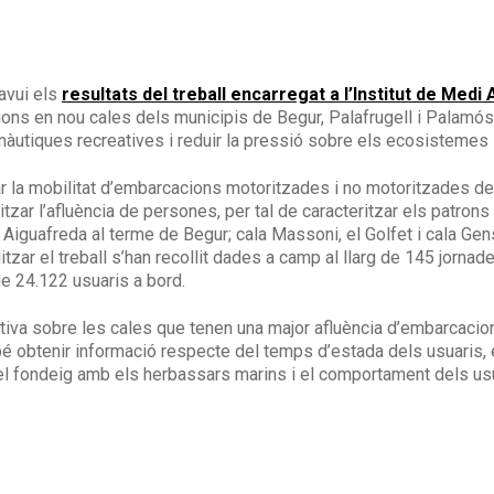
avui els
resultats del treball encarregat a l’Institut de Medi
cions en nou cales dels municipis de Begur, Palafrugell i Palamós
s nàutiques recreatives i reduir la pressió sobre els ecosistemes
ar la mobilitat d’embarcacions motoritzades i no motoritzades de
oritzar l’afluència de persones, per tal de caracteritzar els patr
 Aiguafreda al terme de Begur; cala Massoni, el Golfet i cala Gens a
itzar el treball s’han recollit dades a camp al llarg de 145 jornade
e 24.122 usuaris a bord.
ativa sobre les cales que tenen una major afluència d’embarcacion
ambé obtenir informació respecte del temps d’estada dels usuaris
del fondeig amb els herbassars marins i el comportament dels usu