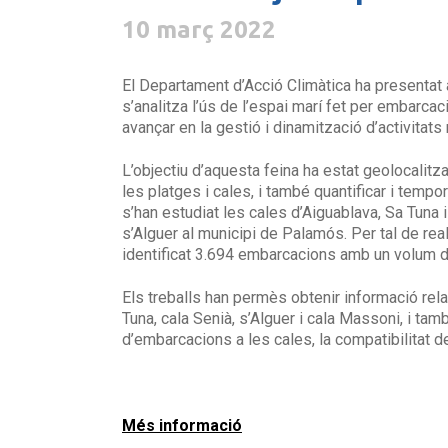
10 març 2022
El Departament d’Acció Climàtica ha presentat 
s’analitza l’ús de l’espai marí fet per embarca
avançar en la gestió i dinamització d’activitat
L’objectiu d’aquesta feina ha estat geolocalitz
les platges i cales, i també quantificar i temp
s’han estudiat les cales d’Aiguablava, Sa Tuna i
s’Alguer al municipi de Palamós. Per tal de real
identificat 3.694 embarcacions amb un volum d
Els treballs han permès obtenir informació rel
Tuna, cala Senià, s’Alguer i cala Massoni, i t
d’embarcacions a les cales, la compatibilitat 
Més informació