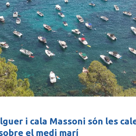
Alguer i cala Massoni són les ca
sobre el medi marí