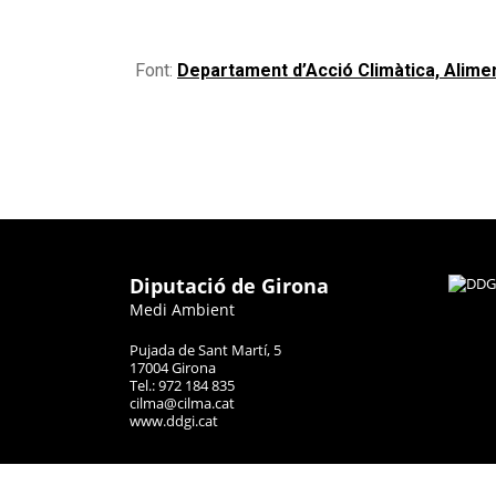
Font:
Departament d’Acció Climàtica, Alime
Diputació de Girona
Medi Ambient
Pujada de Sant Martí, 5
17004 Girona
Tel.: 972 184 835
cilma@cilma.cat
www.ddgi.cat