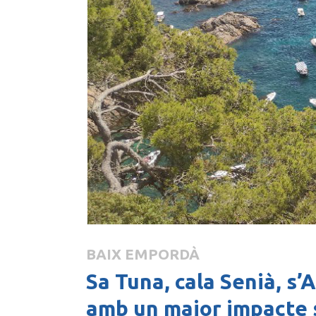
BAIX EMPORDÀ
Sa Tuna, cala Senià, s’
amb un major impacte 