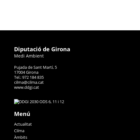
Diputació de Girona
Medi Ambient
Pujada de Sant Martí, 5
17004 Girona
Tel.: 972 184 835
cilma@cilma.cat
www.ddgi.cat
Menú
Actualitat
Cilma
Àmbits