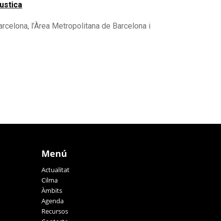
ustica
arcelona, l’Àrea Metropolitana de Barcelona i
Menú
Actualitat
Cilma
Àmbits
Agenda
Recursos