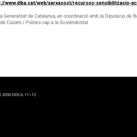
s://www.diba.cat/web/xarxasost/recursos-sensibilitzacio-ac
a Generalitat de Catalunya, en coordinació amb la Diputació de B
de Ciutats i Pobles cap a la Sostenibilitat.