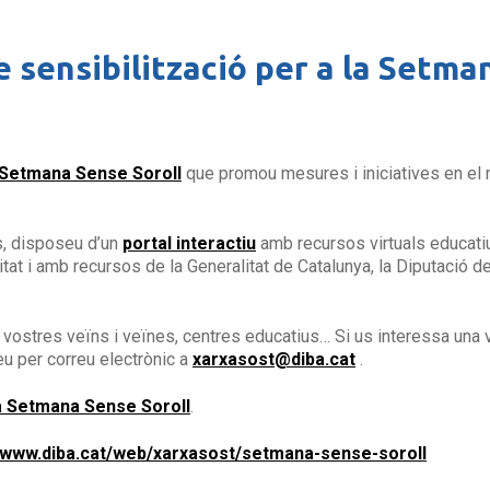
e sensibilització per a la Setma
Setmana Sense Soroll
que promou mesures i iniciatives en el 
s, disposeu d’un
portal interactiu
amb recursos virtuals educatiu
itat i amb recursos de la Generalitat de Catalunya, la Diputació d
s vostres veïns i veïnes, centres educatius… Si us interessa una
eu per correu electrònic a
xarxasost@diba.cat
.
la Setmana Sense Soroll
.
//www.diba.cat/web/xarxasost/setmana-sense-soroll