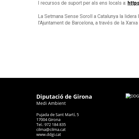
I recursos de suport per als ens locals a:
http
La Setmana Sense Soroll a Catalunya la lidera l
l’Ajuntament de Barcelona, a través de la Xarxa 
Diputació de Girona
Medi Ambient
Pujada de Sant Martí, 5
17004 Girona
Tel.: 972 184 835
cilma@cilma.cat
www.ddgi.cat