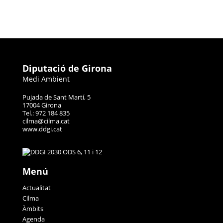
Diputació de Girona
Medi Ambient
Pujada de Sant Martí, 5
17004 Girona
Tel.: 972 184 835
cilma@cilma.cat
www.ddgi.cat
Menú
Actualitat
Cilma
Àmbits
Agenda