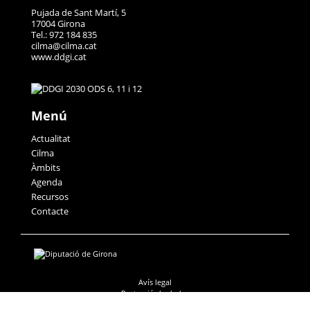
Pujada de Sant Martí, 5
17004 Girona
Tel.: 972 184 835
cilma@cilma.cat
www.ddgi.cat
Menú
Actualitat
Cilma
Àmbits
Agenda
Recursos
Contacte
Avís legal
Protecció de dades
Accessibilitat