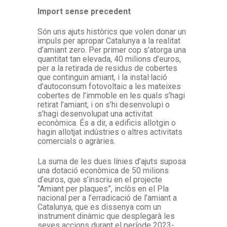
Import sense precedent
Són uns ajuts històrics que volen donar un
impuls per apropar Catalunya a la realitat
d’amiant zero. Per primer cop s’atorga una
quantitat tan elevada, 40 milions d’euros,
per a la retirada de residus de cobertes
que continguin amiant, i la instal·lació
d’autoconsum fotovoltaic a les mateixes
cobertes de l’immoble en les quals s’hagi
retirat l’amiant, i on s’hi desenvolupi o
s’hagi desenvolupat una activitat
econòmica. És a dir, a edificis allotgin o
hagin allotjat indústries o altres activitats
comercials o agràries.
La suma de les dues línies d’ajuts suposa
una dotació econòmica de 50 milions
d’euros, que s’inscriu en el projecte
“Amiant per plaques”, inclòs en el Pla
nacional per a l’erradicació de l’amiant a
Catalunya, que es dissenya com un
instrument dinàmic que desplegarà les
seves accions durant el període 2023-