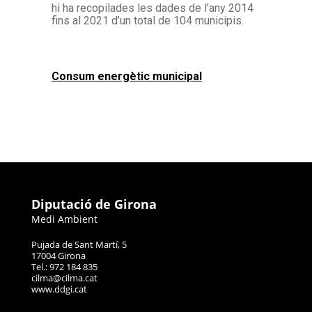
hi ha recopilades les dades de l’any 2014
fins al 2021 d’un total de 104 municipis.
Consum energètic municipal
Diputació de Girona
Medi Ambient
Pujada de Sant Martí, 5
17004 Girona
Tel.: 972 184 835
cilma@cilma.cat
www.ddgi.cat