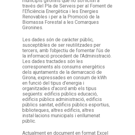
municipis gironins que ho sol·licitin a
través del Pla de Serveis per al Foment de
l’Eficiència Energètica i les Energies
Renovables i per a la Promoció de la
Biomassa Forestal a les Comarques
Gironines.
Les dades són de caràcter públic,
susceptibles de ser reutilitzades per
tercers, amb l’objectiu de fomentar l’ús de
la informació procedent de l’Administració.
Les dades tractades són les
corresponents als consums energètics
dels ajuntaments de la demarcació de
Girona, expressades en consum de kWh
en funció del tipus d’energia i
organitzades d’acord amb els tipus
següents: edificis públics educació,
edificis públics administració, edificis
públics sanitat, edificis públics esportius,
biblioteques, altres edificis, altres
instal·lacions municipals i enllumenat
públic.
Actualment en document en format Excel