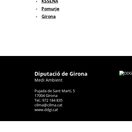
KSSENA
Pomurje
Girona
Diputació de Girona
Medi Ambient
Pujada de Sant Martí, 5
17004 Girona
Tel.: 972 184 835
cilma@cilma.cat
www.ddgi.cat