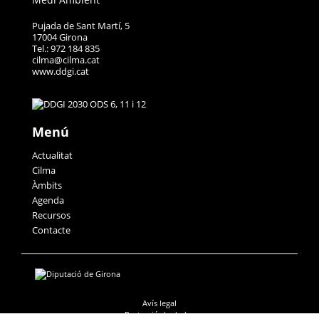
Pujada de Sant Martí, 5
17004 Girona
Tel.: 972 184 835
cilma@cilma.cat
www.ddgi.cat
Menú
Actualitat
Cilma
Àmbits
Agenda
Recursos
Contacte
Avís legal
Protecció de dades