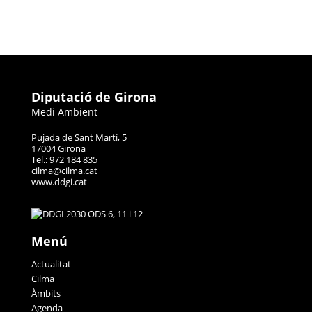
Diputació de Girona
Medi Ambient
Pujada de Sant Martí, 5
17004 Girona
Tel.: 972 184 835
cilma@cilma.cat
www.ddgi.cat
Menú
Actualitat
Cilma
Àmbits
Agenda