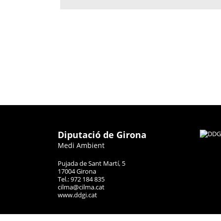
Diputació de Girona
Medi Ambient
Pujada de Sant Martí, 5
17004 Girona
Tel.: 972 184 835
cilma@cilma.cat
www.ddgi.cat