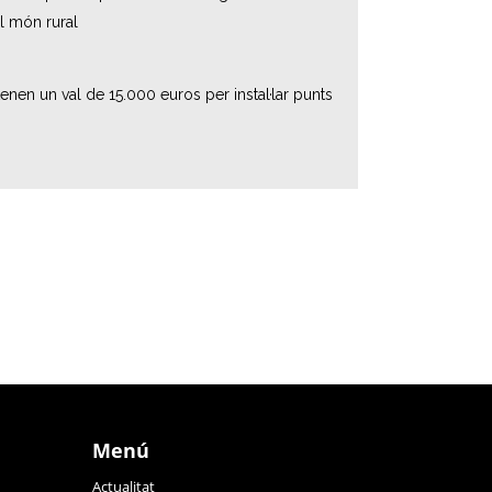
el món rural
enen un val de 15.000 euros per instal·lar punts
Menú
Actualitat