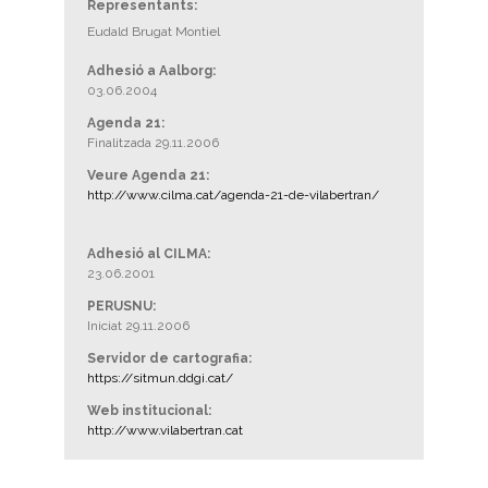
Representants:
Eudald Brugat Montiel
Adhesió a Aalborg:
03.06.2004
Agenda 21:
Finalitzada 29.11.2006
Veure Agenda 21:
http://www.cilma.cat/agenda-21-de-vilabertran/
Adhesió al CILMA:
23.06.2001
PERUSNU:
Iniciat 29.11.2006
Servidor de cartografia:
https://sitmun.ddgi.cat/
Web institucional:
http://www.vilabertran.cat