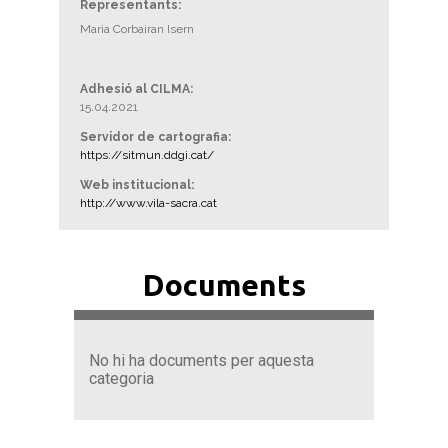
Representants:
Maria Corbairan Isern
Adhesió al CILMA:
15.04.2021
Servidor de cartografia:
https://sitmun.ddgi.cat/
Web institucional:
http://www.vila-sacra.cat
Documents
No hi ha documents per aquesta
categoria