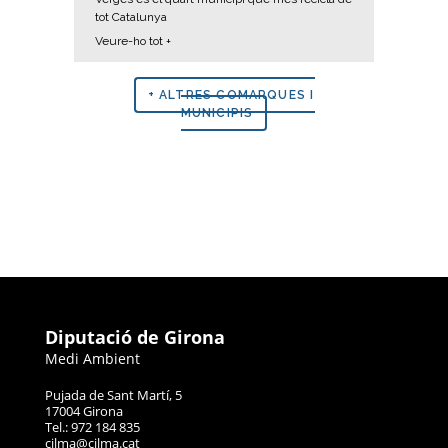
tot Catalunya
Veure-ho tot +
+ ALTRES COMARQUES I
MUNICIPIS
Diputació de Girona
Medi Ambient
Pujada de Sant Martí, 5
17004 Girona
Tel.: 972 184 835
cilma@cilma.cat