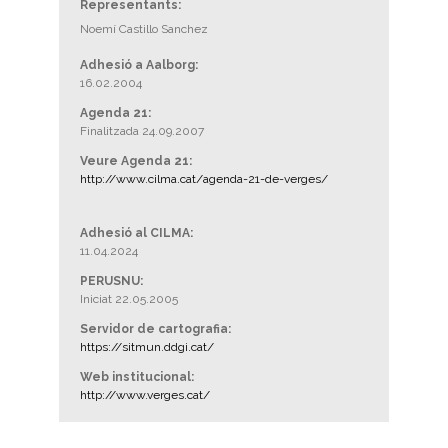
Representants:
Noemí Castillo Sanchez
Adhesió a Aalborg:
16.02.2004
Agenda 21:
Finalitzada 24.09.2007
Veure Agenda 21:
http://www.cilma.cat/agenda-21-de-verges/
Adhesió al CILMA:
11.04.2024
PERUSNU:
Iniciat 22.05.2005
Servidor de cartografia:
https://sitmun.ddgi.cat/
Web institucional:
http://www.verges.cat/