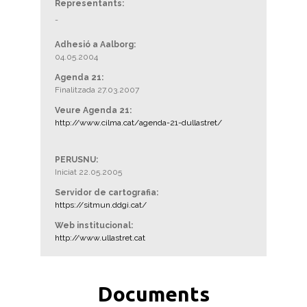
Representants:
-
Adhesió a Aalborg:
04.05.2004
Agenda 21:
Finalitzada 27.03.2007
Veure Agenda 21:
http://www.cilma.cat/agenda-21-dullastret/
PERUSNU:
Iniciat 22.05.2005
Servidor de cartografia:
https://sitmun.ddgi.cat/
Web institucional:
http://www.ullastret.cat
Documents