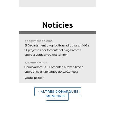
Notícies
3 desembre de 2024
El Departament d’Agricultura adjudica 43 M€ a
17 projectes per fomentar el biogàs com a
energia verda arreu del territori
27 gener de 2021
GarrotxaDomus – Fomentar la rehabilitació
energètica d’habitatges de La Garrotxa
Veure-ho tot +
+ ALTRES COMARQUES I
MUNICIPIS