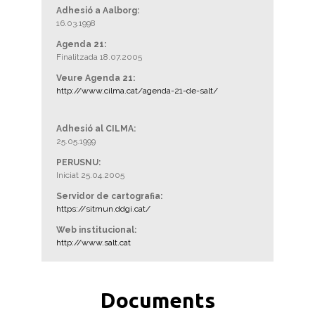
Adhesió a Aalborg:
16.03.1998
Agenda 21:
Finalitzada 18.07.2005
Veure Agenda 21:
http://www.cilma.cat/agenda-21-de-salt/
Adhesió al CILMA:
25.05.1999
PERUSNU:
Iniciat 25.04.2005
Servidor de cartografia:
https://sitmun.ddgi.cat/
Web institucional:
http://www.salt.cat
Documents