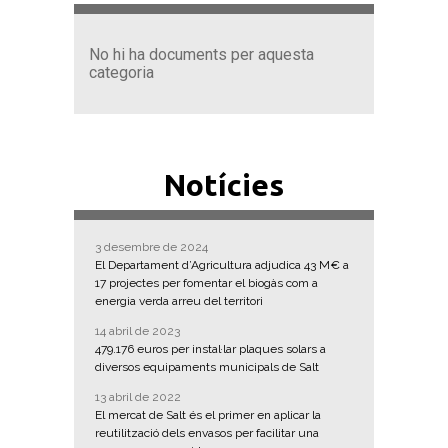
No hi ha documents per aquesta
categoria
Notícies
3 desembre de 2024
El Departament d’Agricultura adjudica 43 M€ a
17 projectes per fomentar el biogàs com a
energia verda arreu del territori
14 abril de 2023
479.176 euros per instal·lar plaques solars a
diversos equipaments municipals de Salt
13 abril de 2022
El mercat de Salt és el primer en aplicar la
reutilització dels envasos per facilitar una