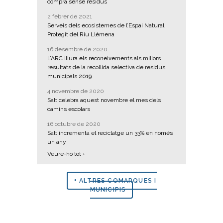
compra sense residus
2 febrer de 2021
Serveis dels ecosistemes de l’Espai Natural
Protegit del Riu Llémena
16 desembre de 2020
L’ARC lliura els reconeixements als millors
resultats de la recollida selectiva de residus
municipals 2019
4 novembre de 2020
Salt celebra aquest novembre el mes dels
camins escolars
16 octubre de 2020
Salt incrementa el reciclatge un 33% en només
un any
Veure-ho tot +
+ ALTRES COMARQUES I
MUNICIPIS