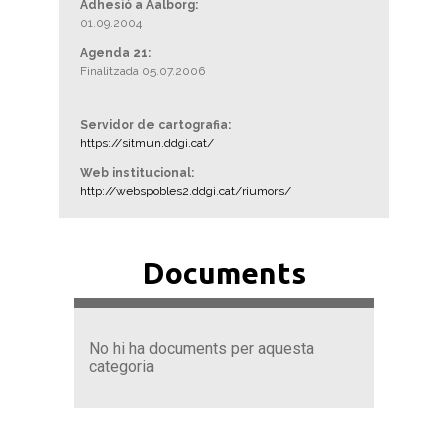
Adhesió a Aalborg:
01.09.2004
Agenda 21:
Finalitzada 05.07.2006
Servidor de cartografia:
https://sitmun.ddgi.cat/
Web institucional:
http://webspobles2.ddgi.cat/riumors/
Documents
No hi ha documents per aquesta
categoria