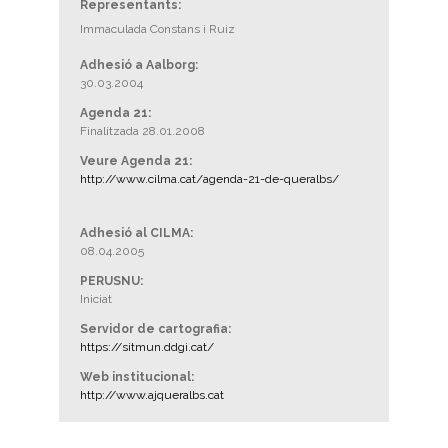
Representants:
Immaculada Constans i Ruiz
Adhesió a Aalborg:
30.03.2004
Agenda 21:
Finalitzada 28.01.2008
Veure Agenda 21:
http://www.cilma.cat/agenda-21-de-queralbs/
Adhesió al CILMA:
08.04.2005
PERUSNU:
Iniciat
Servidor de cartografia:
https://sitmun.ddgi.cat/
Web institucional:
http://www.ajqueralbs.cat