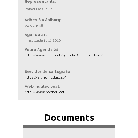
Representants:
Rafael Díaz Ruiz
Adhesió a Aalborg:
02.02.1998
Agenda 21:
Finalitzada 16.11.2010
Veure Agenda 21:
http://www.cilma.cat/agenda-21-de-portbou/
Servidor de cartografia:
https://sitmun.ddgi.cat/
Web institucional:
http://www.portbou.cat
Documents