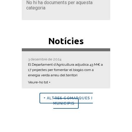
No hi ha documents per aquesta
categoria
Notícies
3 desembre de 2024
El Departament d’Agricultura adjudica 43 M€ a
17 projectes per fomentar el biogàs com a
energia verda arreu del territori
Veure-ho tot +
+ ALTRES COMARQUES I
MUNICIPIS