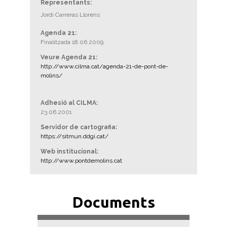
Representants:
Jordi Carreras Llorens
Agenda 21:
Finalitzada 18.06.2009
Veure Agenda 21:
http://www.cilma.cat/agenda-21-de-pont-de-
molins/
Adhesió al CILMA:
23.06.2001
Servidor de cartografia:
https://sitmun.ddgi.cat/
Web institucional:
http://www.pontdemolins.cat
Documents