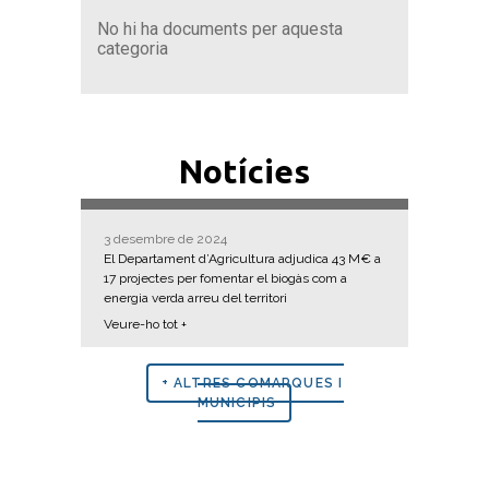
No hi ha documents per aquesta
categoria
Notícies
3 desembre de 2024
El Departament d’Agricultura adjudica 43 M€ a
17 projectes per fomentar el biogàs com a
energia verda arreu del territori
Veure-ho tot +
+ ALTRES COMARQUES I
MUNICIPIS