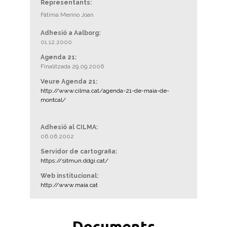
Representants:
Fàtima Merino Joan
Adhesió a Aalborg:
01.12.2000
Agenda 21:
Finalitzada 29.09.2006
Veure Agenda 21:
http://www.cilma.cat/agenda-21-de-maia-de-
montcal/
Adhesió al CILMA:
06.06.2002
Servidor de cartografia:
https://sitmun.ddgi.cat/
Web institucional:
http://www.maia.cat
Documents