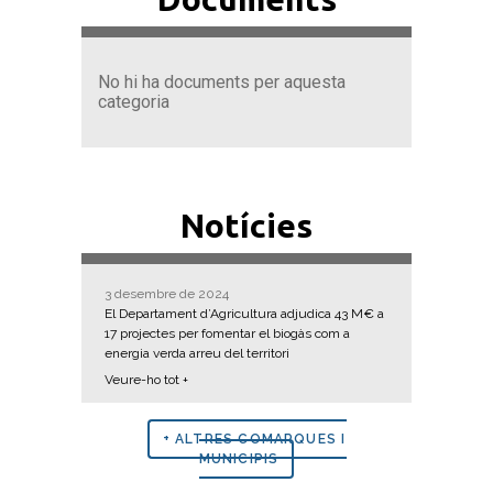
No hi ha documents per aquesta
categoria
Notícies
3 desembre de 2024
El Departament d’Agricultura adjudica 43 M€ a
17 projectes per fomentar el biogàs com a
energia verda arreu del territori
Veure-ho tot +
+ ALTRES COMARQUES I
MUNICIPIS