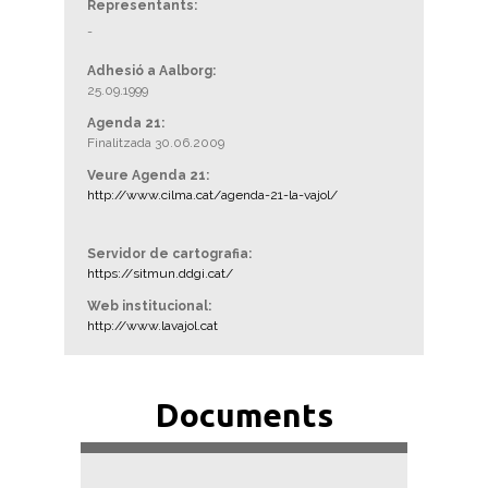
Representants:
-
Adhesió a Aalborg:
25.09.1999
Agenda 21:
Finalitzada 30.06.2009
Veure Agenda 21:
http://www.cilma.cat/agenda-21-la-vajol/
Servidor de cartografia:
https://sitmun.ddgi.cat/
Web institucional:
http://www.lavajol.cat
Documents