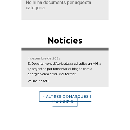
No hi ha documents per aquesta
categoria
Notícies
3 desembre de 2024
El Departament d’Agricultura adjudica 43 M€ a
17 projectes per fomentar el biogàs com a
energia verda arreu del territori
Veure-ho tot +
+ ALTRES COMARQUES I
MUNICIPIS