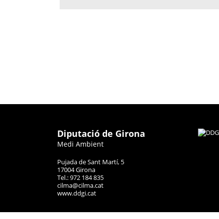
Diputació de Girona
Medi Ambient
Pujada de Sant Martí, 5
17004 Girona
Tel.: 972 184 835
cilma@cilma.cat
www.ddgi.cat